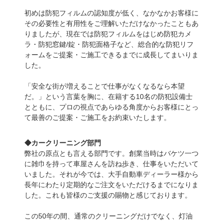
初めは防犯フィルムの認知度が低く、なかなかお客様に
その必要性と有用性をご理解いただけなかったこともあ
りましたが、現在では防犯フィルムをはじめ防犯カメ
ラ・防犯窓鍵/錠・防犯面格子など、総合的な防犯リフ
ォームをご提案・ご施工できるまでに成長してまいりま
した。
「安全な街が増えることで仕事がなくなるなら本望
だ。」という言葉を胸に、在籍する10名の防犯設備士
とともに、プロの視点であらゆる角度からお客様にとっ
て最善のご提案・ご施工をお約束いたします。
◆カークリーニング部門
弊社の原点とも言える部門です。創業当時はバケツ一つ
に雑巾を持って車屋さんを訪ね歩き、仕事をいただいて
いました。それが今では、大手自動車ディーラー様から
長年にわたり定期的なご注文をいただけるまでになりま
した。これも皆様のご支援の賜物と感じております。
この50年の間、通常のクリーニングだけでなく、灯油